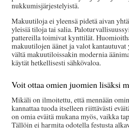
nukkumisjärjestelyistä.
Makuutiloja ei yleensä pidetä aivan yhtä
yleisiä tiloja tai salia. Paloturvallisuus
pattereilla toimivat kynttilät. Huomioith
makuutilojen äänet ja valot kantautuvat yl
vältä makuutiloissakin modernia äänimaa
käytät hetkellisesti sähkövaloa.
Voit ottaa omien juomien lisäksi 
Mikäli on ilmoitettu, että mennään omin 
kannattaa tuoda itselleen riittävästi eväit
on omia eväitä mukana myös, vaikka tap
Tällöin ei harmita odotella festusta alkav