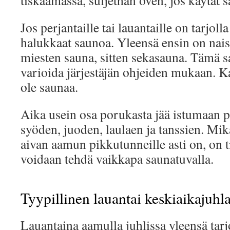
tiskaamassa, suljethan oven, jos käytät 
Jos perjantaille tai lauantaille on tarjoll
halukkaat saunoa. Yleensä ensin on naist
miesten sauna, sitten sekasauna. Tämä s
varioida järjestäjän ohjeiden mukaan. K
ole saunaa.
Aika usein osa porukasta jää istumaan pit
syöden, juoden, laulaen ja tanssien. Mik
aivan aamun pikkutunneille asti on, on ti
voidaan tehdä vaikkapa saunatuvalla.
Tyypillinen lauantai keskiaikajuhl
Lauantaina aamulla juhlissa yleensä tarj