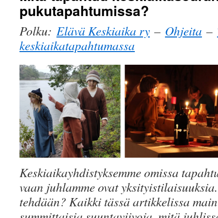
pukutapahtumissa?
Polku:
Elävä Keskiaika ry
–
Ohjeita
–
keskiaikatapahtumassa
Keskiaikayhdistyksemme omissa tapahtum
vaan juhlamme ovat yksityistilaisuuksia.
tehdään? Kaikki tässä artikkelissa maini
summittaisia suuntaviivoja, mitä juhlis