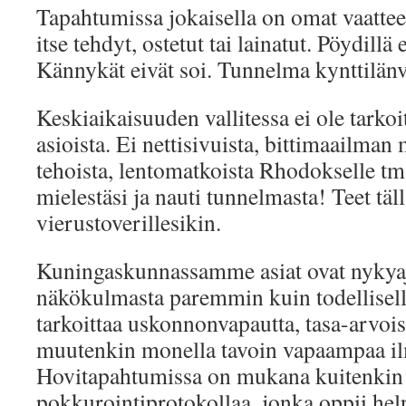
Tapahtumissa jokaisella on omat vaatteet
itse tehdyt, ostetut tai lainatut. Pöydillä 
Kännykät eivät soi. Tunnelma kynttilänv
Keskiaikaisuuden vallitessa ei ole tark
asioista. Ei nettisivuista, bittimaailman
tehoista, lentomatkoista Rhodokselle tms
mielestäsi ja nauti tunnelmasta! Teet täl
vierustoverillesikin.
Kuningaskunnassamme asiat ovat nykya
näkökulmasta paremmin kuin todellisell
tarkoittaa uskonnonvapautta, tasa-arvoi
muutenkin monella tavoin vapaampaa il
Hovitapahtumissa on mukana kuitenkin 
pokkurointiprotokollaa, jonka oppii he