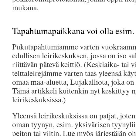
mukana.
Tapahtumapaikkana voi olla esim. 
Pukutapahtumiamme varten vuokraamm
edullisen leirikeskuksen, jossa on iso sal
riittävän pätevä keittiö. (Keskiaika- tai 
telttaleirejämme varten taas yleensä k
omaa maa-aluetta, Lujakalliota, joka o
Tämä artikkeli kuitenkin nyt keskittyy 
leirikeskuksissa.)
Yleensä leirikeskuksissa on patjat, jote
oman tyynyn, esim. yksivärisen tyynyli
peiton tai viltin. Lue myös järjestäjän oh