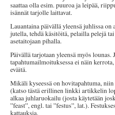
saattaa olla esim. puuroa ja leipää, riip
isännät tarjolle laittavat.
Lauantaina päivällä yleensä juhlissa on a
jutella, tehdä käsitöitä, pelailla pelejä tai
asetaitojaan pihalla.
Päivällä tarjotaan yleensä myös lounas. 
tapahtumailmoituksessa ei näin kerrota,
eväitä.
Mikäli kyseessä on hovitapahtuma, niin 
(katso tästä erillinen linkki artikkelin l
alkaa juhlaruokailu (josta käytetään jo
”feast”, engl. tai ”festus”, lat.). Festukse
kattauksia.