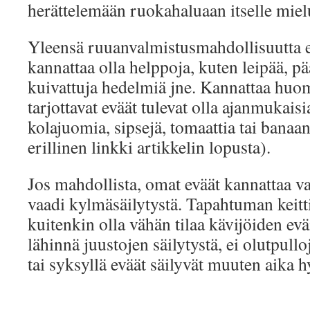
herättelemään ruokahaluaan itselle mielu
Yleensä ruuanvalmistusmahdollisuutta e
kannattaa olla helppoja, kuten leipää, pääl
kuivattuja hedelmiä jne. Kannattaa huomi
tarjottavat eväät tulevat olla ajanmukaisi
kolajuomia, sipsejä, tomaattia tai banaan
erillinen linkki artikkelin lopusta).
Jos mahdollista, omat eväät kannattaa val
vaadi kylmäsäilytystä. Tapahtuman keitt
kuitenkin olla vähän tilaa kävijöiden evä
lähinnä juustojen säilytystä, ei olutpullo
tai syksyllä eväät säilyvät muuten aika 