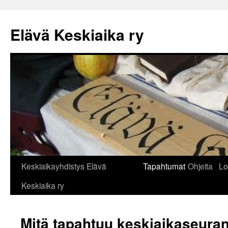
Siirry
sisältöön
Elävä Keskiaika ry
Keskiaikayhdistys Elävä
Tapahtumat
Ohjeita
Lo
Keskiaika ry
Mitä tapahtuu keskiaikaseura