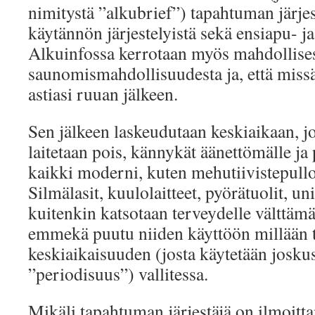
nimitystä ”alkubrief”) tapahtuman järje
käytännön järjestelyistä sekä ensiapu- ja
Alkuinfossa kerrotaan myös mahdollise
saunomismahdollisuudesta ja, että miss
astiasi ruuan jälkeen.
Sen jälkeen laskeudutaan keskiaikaan, jok
laitetaan pois, kännykät äänettömälle ja 
kaikki moderni, kuten mehutiivistepullo
Silmälasit, kuulolaitteet, pyörätuolit, u
kuitenkin katsotaan terveydelle välttämä
emmekä puutu niiden käyttöön millään t
keskiaikaisuuden (josta käytetään josku
”periodisuus”) vallitessa.
Mikäli tapahtuman järjestäjä on ilmoitta