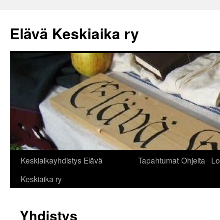
Siirry
sisältöön
Elävä Keskiaika ry
Keskiaikayhdistys Elävä
Tapahtumat
Ohjeita
Lo
Keskiaika ry
Yhdistys