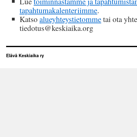
Lue
toiminnastamme ja tapahtumist
tapahtumakalenteriimme
.
Katso
alueyhteystietomme
tai ota yhte
tiedotus@keskiaika.org
Elävä Keskiaika ry