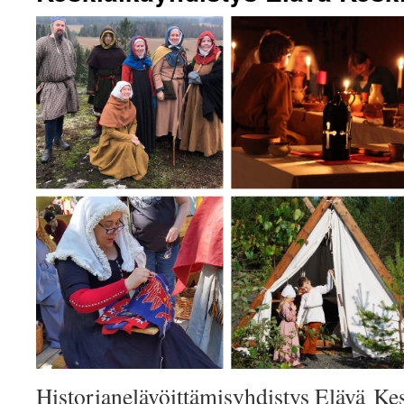
Historianelävöittämisyhdistys Elävä Kes