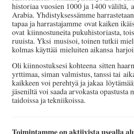
historiaa vuosien 1000 ja 1400 väliltä,
Arabia. Yhdistyksessämme harrastetaan
tapaa ja harrastajamme ovat kaiken ikäis
ovat kiinnostuneita pukuhistoriasta, tois
ruuista. Yksi musisoi, toinen tutkii miel
kolmas käyttää mieluiten aikansa harjoi
Oli kiinnostuksesi kohteena sitten haarni
yrttimaa, siman valmistus, tanssi tai ai
kaikkeen voi perehtyä ja jakaa löytämää
jäseniltä voi saada arvokasta opastust
taidoissa ja tekniikoissa.
Toimintamme on aktiivista usealla alu