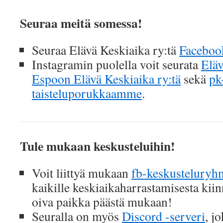
Seuraa meitä somessa!
Seuraa Elävä Keskiaika ry:tä
Faceboo
Instagramin puolella voit seurata
Eläv
Espoon Elävä Keskiaika ry:tä
sekä
pk
taisteluporukkaamme
.
Tule mukaan keskusteluihin!
Voit liittyä mukaan
fb-keskustelury
kaikille keskiaikaharrastamisesta kii
oiva paikka päästä mukaan!
Seuralla on myös
Discord -serveri
, j