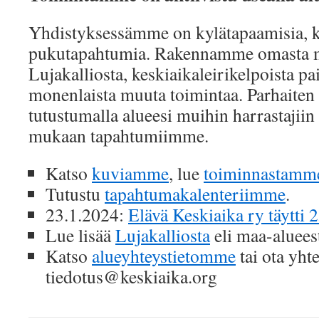
Yhdistyksessämme on kylätapaamisia, k
pukutapahtumia. Rakennamme omasta 
Lujakalliosta, keskiaikaleirikelpoista p
monenlaista muuta toimintaa. Parhaiten
tutustumalla alueesi muihin harrastajiin 
mukaan tapahtumiimme.
Katso
kuviamme
, lue
toiminnastamm
Tutustu
tapahtumakalenteriimme
.
23.1.2024:
Elävä Keskiaika ry täytti 
Lue lisää
Lujakalliosta
eli maa-aluee
Katso
alueyhteystietomme
tai ota yhte
tiedotus@keskiaika.org