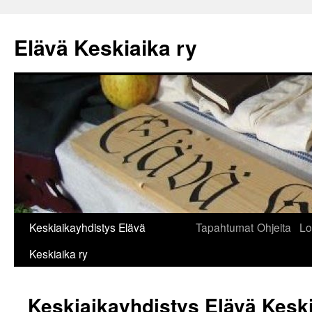
Siirry
sisältöön
Elävä Keskiaika ry
Keskiaikayhdistys Elävä
Tapahtumat
Ohjeita
Lo
Keskiaika ry
Keskiaikayhdistys Elävä Keski