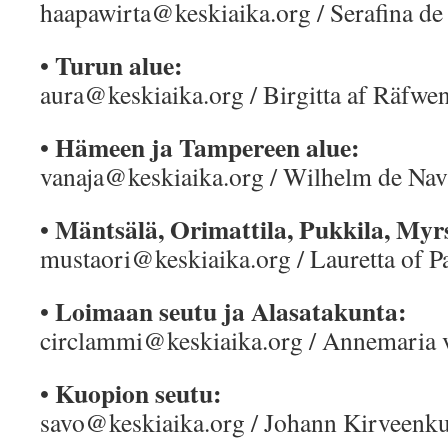
haapawirta@keskiaika.org / Serafina de 
Turun alue:
•
aura@keskiaika.org / Birgitta af Räfwe
Hämeen ja Tampereen alue:
•
vanaja@keskiaika.org / Wilhelm de Nav
Mäntsälä, Orimattila, Pukkila, Myrs
•
mustaori@keskiaika.org / Lauretta of Pa
Loimaan seutu ja Alasatakunta:
•
circlammi@keskiaika.org / Annemaria 
Kuopion seutu:
•
savo@keskiaika.org / Johann Kirveenk