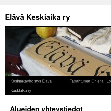
Siirry
sisältöön
Elävä Keskiaika ry
Keskiaikayhdistys Elävä
Tapahtumat
Ohjeita
Lo
Keskiaika ry
Alueiden yhteystiedot